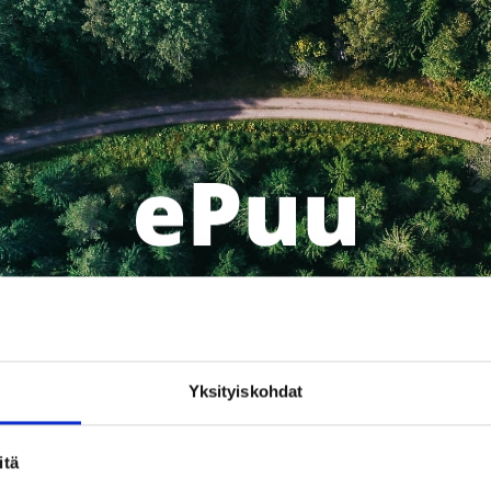
Yksityiskohdat
3.
4.
5.
Tutustu
Valitse kohteen
Katso
runkojärjestelmiin
rakenteet
kust
itä