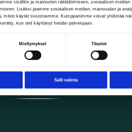
mme sisällön ja mainosten räätälöimiseen, sosiaalisen median
iseen. Lisäksi jaamme sosiaalisen median, mainosalan ja analy
, miten käytät sivustoamme. Kumppanimme voivat yhdistää näitä t
n kerätty, kun olet käyttänyt heidän palvelujaan.
puuinfo.fi
Käyttöohjeet
Määritelmiä
Mieltymykset
Tilastot
Hyödyllisiä linkkejä
Tämän palvelun tekemistä ovat rahoittaneet:
Salli valinta