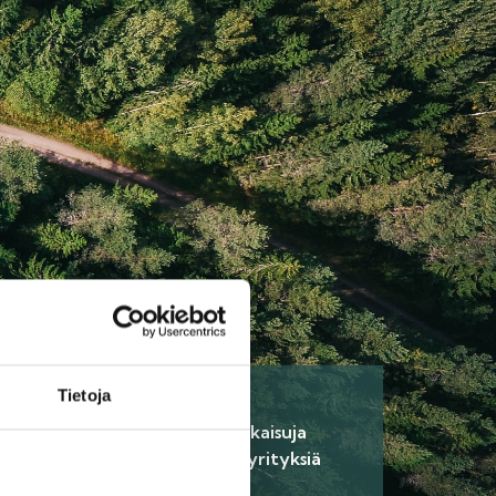
Tietoja
6.
 aikaisempia
Löydä ratkaisuja
annuksia
tarjoavia yrityksiä