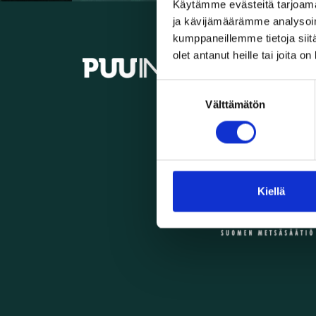
Käytämme evästeitä tarjoama
ja kävijämäärämme analysoim
kumppaneillemme tietoja siitä
olet antanut heille tai joita o
info@
Suostumuksen
Välttämätön
valinta
Kiellä