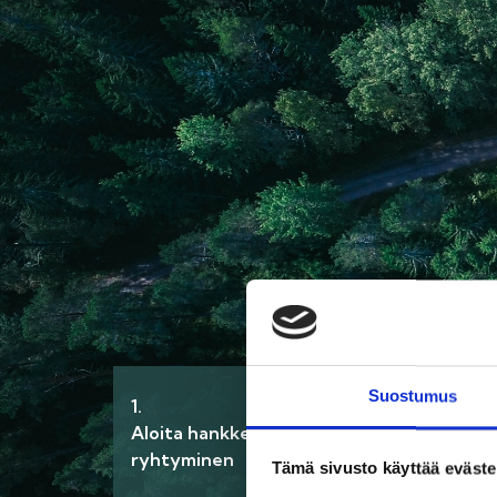
Suostumus
1.
2.
Aloita hankkeeseen
Selvitä kohteen
ryhtyminen
palomääräykset
Tämä sivusto käyttää eväste