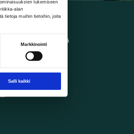
 ominaisuuksien tukemiseen
tiikka-alan
ietoja muihin tietoihin, joita
Käyttöehdot
Tietosuojakäytäntö
Markkinointi
Salli kaikki