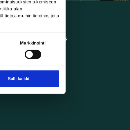
 ominaisuuksien tukemiseen
tiikka-alan
ietoja muihin tietoihin, joita
Käyttöehdot
Tietosuojakäytäntö
Markkinointi
Salli kaikki