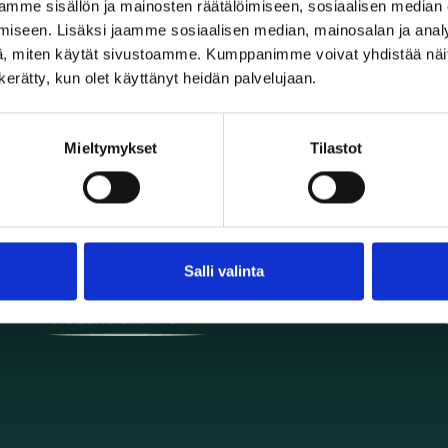
mme sisällön ja mainosten räätälöimiseen, sosiaalisen median
iseen. Lisäksi jaamme sosiaalisen median, mainosalan ja analy
, miten käytät sivustoamme. Kumppanimme voivat yhdistää näitä t
n kerätty, kun olet käyttänyt heidän palvelujaan.
puuinfo.fi
Käyttöohjeet
Määritelmiä
Mieltymykset
Tilastot
Hyödyllisiä linkkejä
Tämän palvelun tekemistä ovat rahoittaneet:
Salli valinta