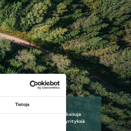
Tietoja
6.
 aikaisempia
Löydä ratkaisuja
annuksia
tarjoavia yrityksiä