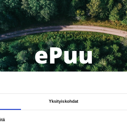
Yksityiskohdat
3.
4.
5.
Tutustu
Valitse kohteen
Katso
runkojärjestelmiin
rakenteet
kust
itä