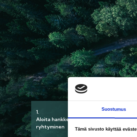
Suostumus
1.
2.
Aloita hankkeeseen
Selvitä kohteen
ryhtyminen
palomääräykset
Tämä sivusto käyttää eväste