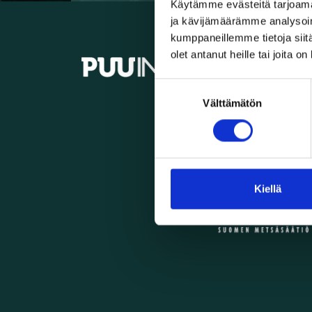
Käytämme evästeitä tarjoama
ja kävijämäärämme analysoim
kumppaneillemme tietoja siitä
olet antanut heille tai joita o
info@
Suostumuksen
Välttämätön
valinta
Kiellä