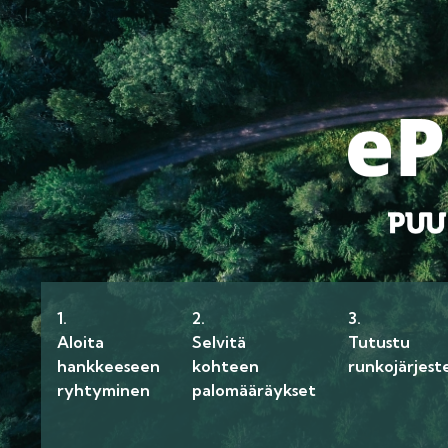
1.
2.
3.
Aloita
Selvitä
Tutustu
hankkeeseen
kohteen
runkojärjest
ryhtyminen
palomääräykset