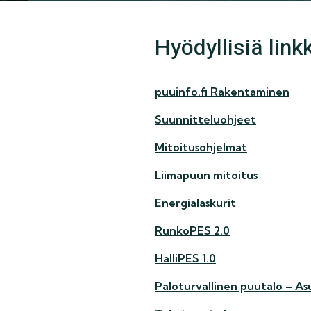
Hyödyllisiä link
pu
uinfo.fi Rakentaminen
Suunnitteluohjeet
Mitoitusohjelmat
Liimapuun mitoitus
Energialaskurit
RunkoPES 2.0
HalliPES 1.0
Paloturvallinen puutalo – As