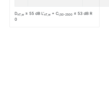
D
≥ 55 dB L’
+ C
≤ 53 dB R
nT,w
nT,w
l,50-2500
0