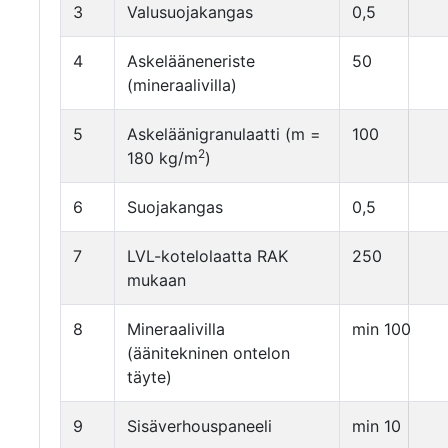
3
Valusuojakangas
0,5
4
Askelääneneriste
50
(mineraalivilla)
5
Askeläänigranulaatti (m =
100
2
180 kg/m
)
6
Suojakangas
0,5
7
LVL-kotelolaatta RAK
250
mukaan
8
Mineraalivilla
min 100
(äänitekninen ontelon
täyte)
9
Sisäverhouspaneeli
min 10