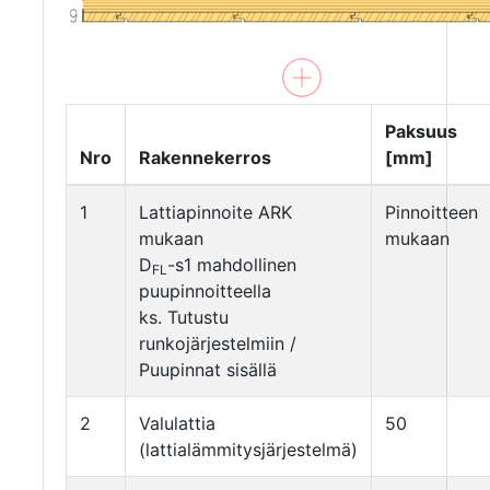
Paksuus
Nro
Rakennekerros
[mm]
1
Lattiapinnoite ARK
Pinnoitteen
mukaan
mukaan
D
-s1 mahdollinen
FL
puupinnoitteella
ks. Tutustu
runkojärjestelmiin /
Puupinnat sisällä
2
Valulattia
50
(lattialämmitysjärjestelmä)