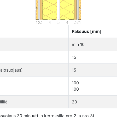
Paksuus [mm]
min 10
15
palosuojaus)
15
100
100
illä
20
ojaus 30 minuuttiin kerroksilla nro 2 ja nro 3)