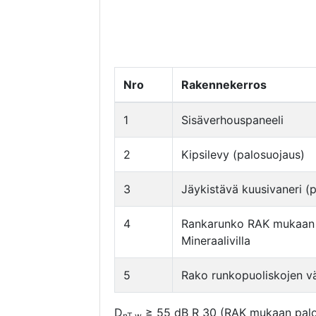
Nro
Rakennekerros
1
Sisäverhouspaneeli
2
Kipsilevy (palosuojaus)
3
Jäykistävä kuusivaneri (
4
Rankarunko RAK mukaan
Mineraalivilla
5
Rako runkopuoliskojen väl
D
≥ 55 dB R 30 (RAK mukaan palosu
nT,w