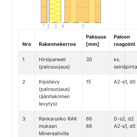
Paksuus
Paloon
Nro
Rakennekerros
[mm]
reagointi
1
Hirsipaneeli
30
ks.
(palosuojaus)
seinäpint
2
Kipsilevy
15
A2-s1, d0
(palosuojaus)
(äänitekninen
levytys)
3
Rankarunko RAK
66
D-s2, d2
mukaan
66
A2-s1, d0
Mineraalivilla