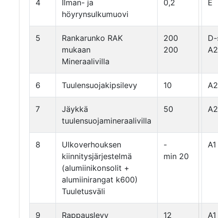
4
Ilman- ja
0,2
E
höyrynsulkumuovi
5
Rankarunko RAK
200
D-
mukaan
200
A2
Mineraalivilla
6
Tuulensuojakipsilevy
10
A2
7
Jäykkä
50
A2
tuulensuojamineraalivilla
8
Ulkoverhouksen
-
A1
kiinnitysjärjestelmä
min 20
(alumiinikonsolit +
alumiinirangat k600)
Tuuletusväli
9
Rappauslevy
12
A1