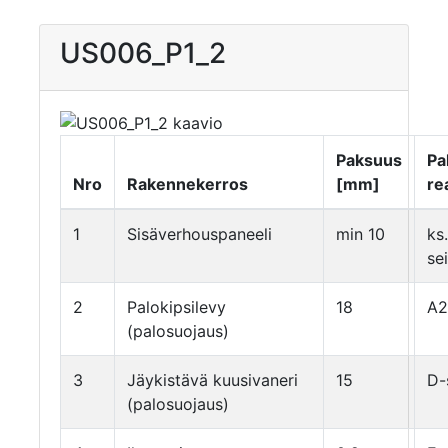
US006_P1_2
Paksuus
Pa
Nro
Rakennekerros
[mm]
re
1
Sisäverhouspaneeli
min 10
ks.
se
2
Palokipsilevy
18
A2
(palosuojaus)
3
Jäykistävä kuusivaneri
15
D-
(palosuojaus)