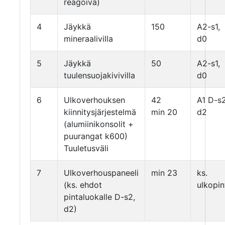
reagoiva)
4
Jäykkä
150
A2-s1,
mineraalivilla
d0
5
Jäykkä
50
A2-s1,
tuulensuojakivivilla
d0
6
Ulkoverhouksen
42
A1 D-s2
kiinnitysjärjestelmä
min 20
d2
(alumiinikonsolit +
puurangat k600)
Tuuletusväli
7
Ulkoverhouspaneeli
min 23
ks.
(ks. ehdot
ulkopin
pintaluokalle D-s2,
d2)