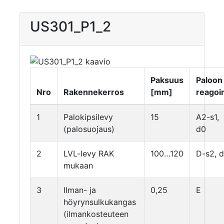
US301_P1_2
Paksuus
Paloon
Nro
Rakennekerros
[mm]
reagoin
1
Palokipsilevy
15
A2-s1,
(palosuojaus)
d0
2
LVL-levy RAK
100…120
D-s2, 
mukaan
3
Ilman- ja
0,25
E
höyrynsulkukangas
(ilmankosteuteen