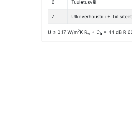
6
Tuuletusväli
7
Ulkoverhoustiili + Tiilisiteet
2
U ≤ 0,17 W/m
K R
+ C
= 44 dB R 60
w
tr