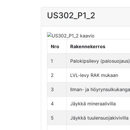
US302_P1_2
Nro
Rakennekerros
1
Palokipsilevy (palosuojaus)
2
LVL-levy RAK mukaan
3
Ilman- ja höyrynsulkukanga
4
Jäykkä mineraalivilla
5
Jäykkä tuulensuojakivivilla