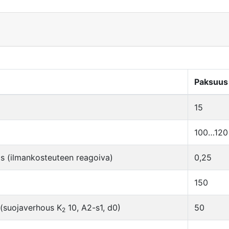
Paksuus
15
100…120
s (ilmankosteuteen reagoiva)
0,25
150
 (suojaverhous K
10, A2-s1, d0)
50
2