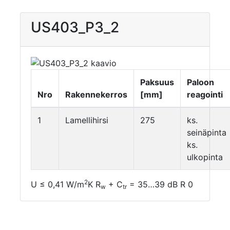
US403_P3_2
Paksuus
Paloon
Nro
Rakennekerros
[mm]
reagointi
1
Lamellihirsi
275
ks.
seinäpinta
ks.
ulkopinta
2
U ≤ 0,41 W/m
K R
+ C
= 35…39 dB R 0
w
tr