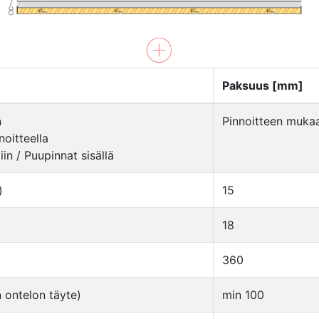
Paksuus [mm]
n
Pinnoitteen muka
oitteella
iin / Puupinnat sisällä
)
15
18
360
n ontelon täyte)
min 100