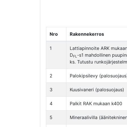
Nro
Rakennekerros
1
Lattiapinnoite ARK mukaa
D
-s1 mahdollinen puupinn
FL
ks. Tutustu runkojärjestelm
2
Palokipsilevy (palosuojaus
3
Kuusivaneri (palosuojaus)
4
Palkit RAK mukaan k400
5
Mineraalivilla (ääniteknine