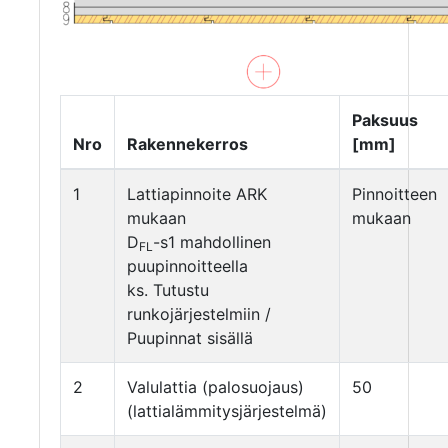
Paksuus
Nro
Rakennekerros
[mm]
1
Lattiapinnoite ARK
Pinnoitteen
mukaan
mukaan
D
-s1 mahdollinen
FL
puupinnoitteella
ks. Tutustu
runkojärjestelmiin /
Puupinnat sisällä
2
Valulattia (palosuojaus)
50
(lattialämmitysjärjestelmä)