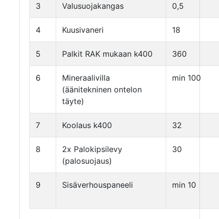
3
Valusuojakangas
0,5
4
Kuusivaneri
18
5
Palkit RAK mukaan k400
360
6
Mineraalivilla
min 100
(äänitekninen ontelon
täyte)
7
Koolaus k400
32
8
2x Palokipsilevy
30
(palosuojaus)
9
Sisäverhouspaneeli
min 10