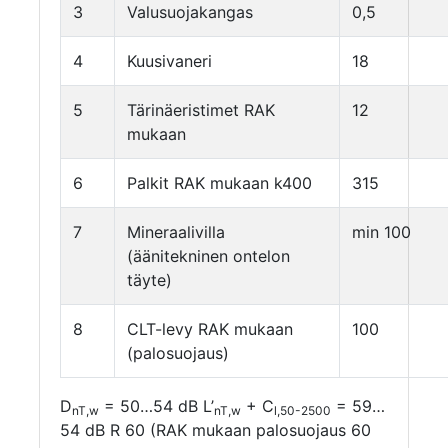
3
Valusuojakangas
0,5
4
Kuusivaneri
18
5
Tärinäeristimet RAK
12
mukaan
6
Palkit RAK mukaan k400
315
7
Mineraalivilla
min 100
(äänitekninen ontelon
täyte)
8
CLT-levy RAK mukaan
100
(palosuojaus)
D
= 50…54 dB L’
+ C
= 59…
nT,w
nT,w
l,50-2500
54 dB R 60 (RAK mukaan palosuojaus 60