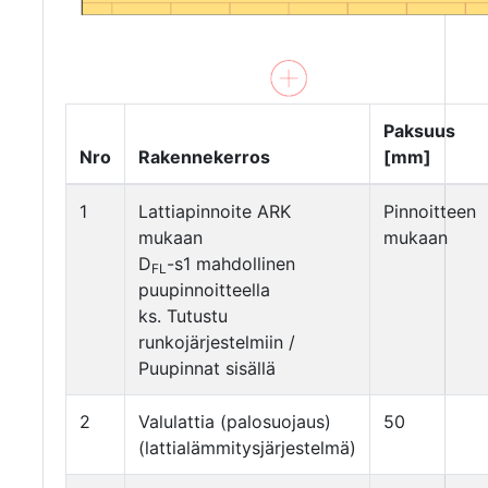
Paksuus
Nro
Rakennekerros
[mm]
1
Lattiapinnoite ARK
Pinnoitteen
mukaan
mukaan
D
-s1 mahdollinen
FL
puupinnoitteella
ks. Tutustu
runkojärjestelmiin /
Puupinnat sisällä
2
Valulattia (palosuojaus)
50
(lattialämmitysjärjestelmä)