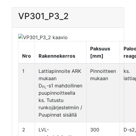
VP301_P3_2
Paksuus
Palo
Nro
Rakennekerros
[mm]
reago
1
Lattiapinnoite ARK
Pinnoitteen
ks.
mukaan
mukaan
latti
D
-s1 mahdollinen
FL
puupinnoitteella
ks. Tutustu
runkojärjestelmiin /
Puupinnat sisällä
2
LVL-
300
D-s2