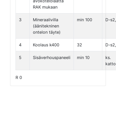
avokotelolaatta
RAK mukaan
3
Mineraalivilla
min 100
D-s2
(äänitekninen
ontelon täyte)
4
Koolaus k400
32
D-s2
5
Sisäverhouspaneeli
min 10
ks.
katto
R 0