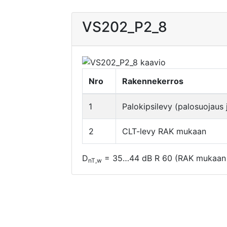
VS202_P2_8
Nro
Rakennekerros
1
Palokipsilevy (palosuojaus
2
CLT-levy RAK mukaan
D
= 35…44 dB R 60 (RAK mukaan CL
nT,w