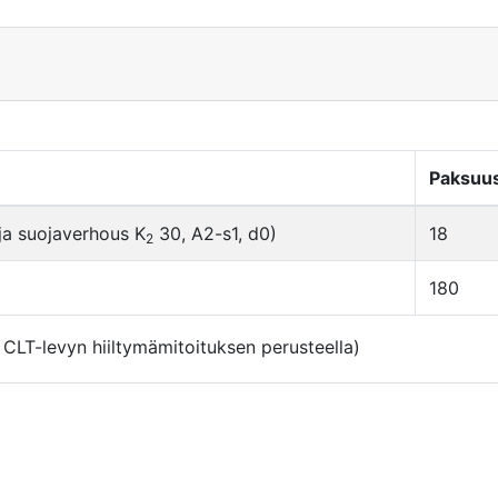
Paksuu
 ja suojaverhous K
30, A2-s1, d0)
18
2
180
T-levyn hiiltymämitoituksen perusteella)