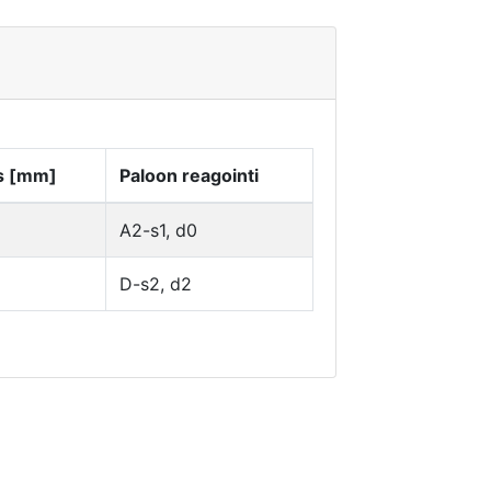
s [mm]
Paloon reagointi
A2-s1, d0
D-s2, d2