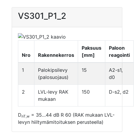
VS301_P1_2
Paksuus
Paloon
Nro
Rakennekerros
[mm]
reagointi
1
Palokipsilevy
15
A2-s1,
(palosuojaus)
d0
2
LVL-levy RAK
150
D-s2, d2
mukaan
D
= 35…44 dB R 60 (RAK mukaan LVL-
nT,w
levyn hiiltymämitoituksen perusteella)