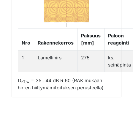
Paksuus
Paloon
Nro
Rakennekerros
[mm]
reagointi
1
Lamellihirsi
275
ks.
seinäpinta
D
= 35…44 dB R 60 (RAK mukaan
nT,w
hirren hiiltymämitoituksen perusteella)