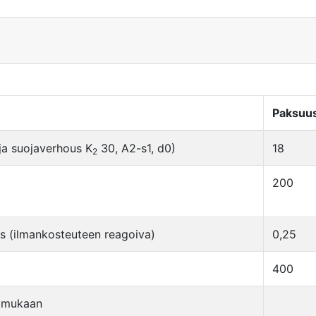
Paksuu
 ja suojaverhous K
30, A2-s1, d0)
18
2
200
s (ilmankosteuteen reagoiva)
0,25
400
K mukaan