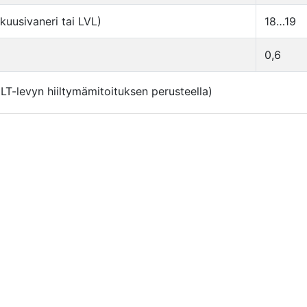
uusivaneri tai LVL)
18…19
0,6
T-levyn hiiltymämitoituksen perusteella)