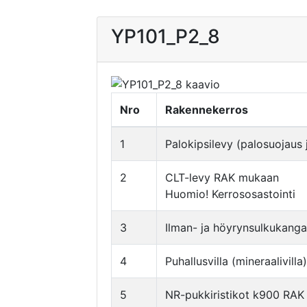
YP101_P2_8
Nro
Rakennekerros
1
Palokipsilevy (palosuojaus
2
CLT-levy RAK mukaan
Huomio! Kerrososastointi
3
Ilman- ja höyrynsulkukanga
4
Puhallusvilla (mineraalivilla)
5
NR-pukkiristikot k900 RA