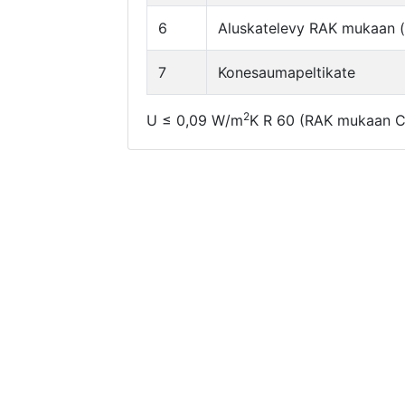
6
Aluskatelevy RAK mukaan (k
7
Konesaumapeltikate
2
U ≤ 0,09 W/m
K R 60 (RAK mukaan CL