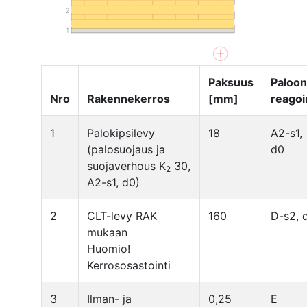
Paksuus
Paloon
Nro
Rakennekerros
[mm]
reagoi
1
Palokipsilevy
18
A2-s1,
(palosuojaus ja
d0
suojaverhous K
30,
2
A2-s1, d0)
2
CLT-levy RAK
160
D-s2, 
mukaan
Huomio!
Kerrososastointi
3
Ilman- ja
0,25
E