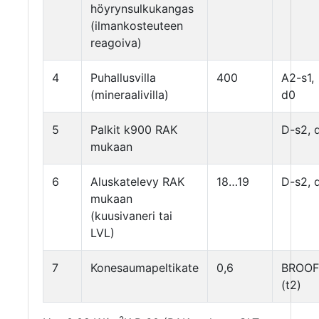
höyrynsulkukangas
(ilmankosteuteen
reagoiva)
4
Puhallusvilla
400
A2-s1,
(mineraalivilla)
d0
5
Palkit k900 RAK
D-s2, 
mukaan
6
Aluskatelevy RAK
18…19
D-s2, 
mukaan
(kuusivaneri tai
LVL)
7
Konesaumapeltikate
0,6
BROOF
(t2)