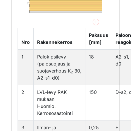
Paksuus
Paloon
Nro
Rakennekerros
[mm]
reagoi
1
Palokipsilevy
18
A2-s1,
(palosuojaus ja
d0
suojaverhous K
30,
2
A2-s1, d0)
2
LVL-levy RAK
150
D-s2, 
mukaan
Huomio!
Kerrososastointi
3
Ilman- ja
0,25
E