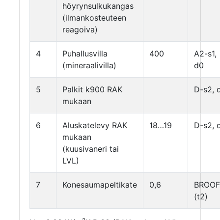
höyrynsulkukangas
(ilmankosteuteen
reagoiva)
4
Puhallusvilla
400
A2-s1,
(mineraalivilla)
d0
5
Palkit k900 RAK
D-s2, 
mukaan
6
Aluskatelevy RAK
18…19
D-s2, 
mukaan
(kuusivaneri tai
LVL)
7
Konesaumapeltikate
0,6
BROOF
(t2)