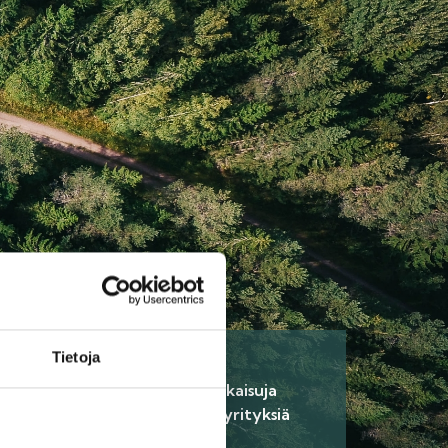
Tietoja
6.
 aikaisempia
Löydä ratkaisuja
annuksia
tarjoavia yrityksiä