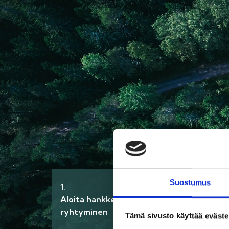
Suostumus
1.
2.
Aloita hankkeeseen
Selvitä kohteen
ryhtyminen
palomääräykset
Tämä sivusto käyttää eväste