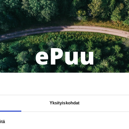
Yksityiskohdat
3.
4.
5.
Tutustu
Valitse kohteen
Katso
runkojärjestelmiin
rakenteet
kust
itä