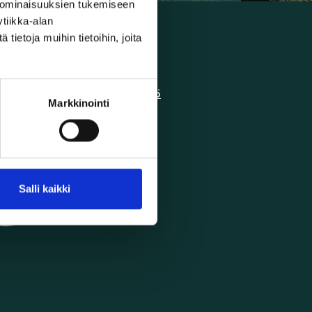
 ominaisuuksien tukemiseen
tiikka-alan
ietoja muihin tietoihin, joita
Käyttöehdot
Tietosuojakäytäntö
Markkinointi
Salli kaikki