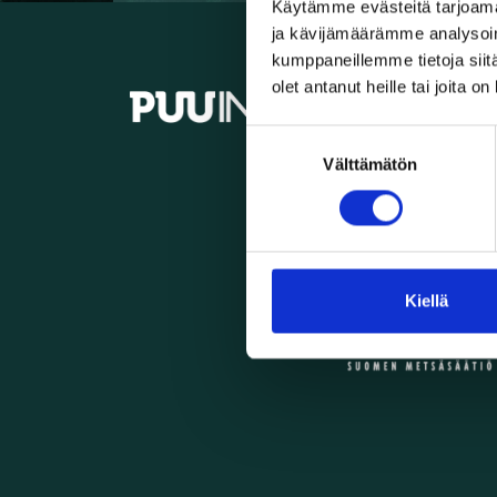
Käytämme evästeitä tarjoama
ja kävijämäärämme analysoim
kumppaneillemme tietoja siitä
olet antanut heille tai joita o
info@
Suostumuksen
Välttämätön
valinta
Kiellä