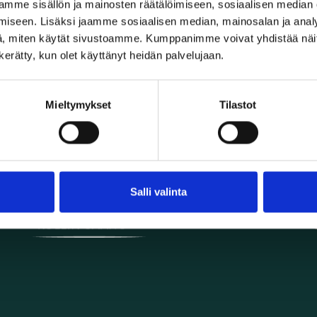
mme sisällön ja mainosten räätälöimiseen, sosiaalisen median
iseen. Lisäksi jaamme sosiaalisen median, mainosalan ja analy
, miten käytät sivustoamme. Kumppanimme voivat yhdistää näitä t
n kerätty, kun olet käyttänyt heidän palvelujaan.
puuinfo.fi
Käyttöohjeet
Määritelmiä
Mieltymykset
Tilastot
Hyödyllisiä linkkejä
Tämän palvelun tekemistä ovat rahoittaneet:
Salli valinta