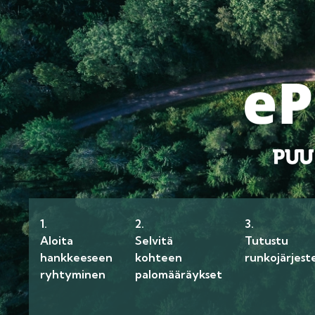
1.
2.
3.
Aloita
Selvitä
Tutustu
hankkeeseen
kohteen
runkojärjest
ryhtyminen
palomääräykset